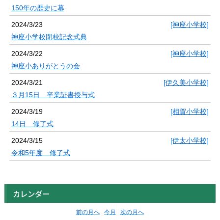
150年の歴史に幕
2024/3/23
[神座小学校]
神座小学校閉校記念式典
2024/3/22
[神座小学校]
神座小ありがとうの会
2024/3/21
[伊久美小学校]
３月15日 卒業証書授与式
2024/3/19
[相賀小学校]
14日 修了式
2024/3/15
[伊太小学校]
令和5年度 修了式
カレンダー
前の月へ
今月
次の月へ