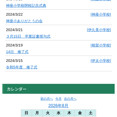
神座小学校閉校記念式典
2024/3/22
[神座小学校]
神座小ありがとうの会
2024/3/21
[伊久美小学校]
３月15日 卒業証書授与式
2024/3/19
[相賀小学校]
14日 修了式
2024/3/15
[伊太小学校]
令和5年度 修了式
カレンダー
前の月へ
今月
次の月へ
2026年8月
日
月
火
水
木
金
土