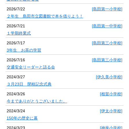
2026/7/22
[島田第一小学校]
２年生 島田市立図書館で本を借りよう！
2026/7/21
[島田第一中学校]
１学期終業式
2026/7/17
[島田第三小学校]
3年生 お茶の学習
2026/7/16
[島田第三小学校]
交通安全リーダーと語る会
2024/3/27
[伊久美小学校]
３月23日 閉校記念式典
2024/3/26
[相賀小学校]
今までありがとうございました。
2024/3/24
[伊太小学校]
150年の歴史に幕
2024/3/23
[神座小学校]