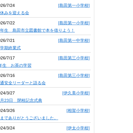
026/7/24
[島田第一小学校]
休みを迎える会
026/7/22
[島田第一小学校]
年生 島田市立図書館で本を借りよう！
026/7/21
[島田第一中学校]
学期終業式
026/7/17
[島田第三小学校]
年生 お茶の学習
026/7/16
[島田第三小学校]
通安全リーダーと語る会
024/3/27
[伊久美小学校]
月23日 閉校記念式典
024/3/26
[相賀小学校]
までありがとうございました。
024/3/24
[伊太小学校]