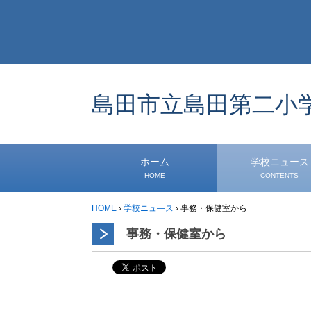
島田市立島田第二小
ホーム
学校ニュース
HOME
CONTENTS
HOME
›
学校ニュ―ス
›
事務・保健室から
学校から
安心・安全
1年生
2年生
3年生
4年生
5年生
6年生
事務・保健室から
児童会・部活から
研修
小中連携事業
その他
事務・保健室から