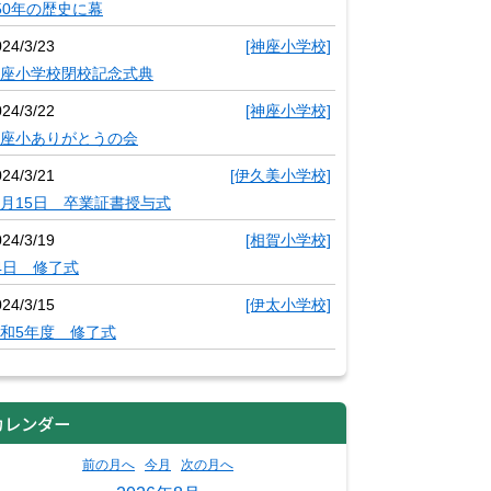
50年の歴史に幕
024/3/23
[神座小学校]
座小学校閉校記念式典
024/3/22
[神座小学校]
座小ありがとうの会
024/3/21
[伊久美小学校]
月15日 卒業証書授与式
024/3/19
[相賀小学校]
4日 修了式
024/3/15
[伊太小学校]
和5年度 修了式
カレンダー
前の月へ
今月
次の月へ