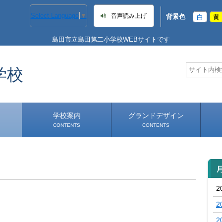
Select Language
▼
音声読み上げ
背景色
白
黄
島田市立島田第二小学校WEBサイトです
学校
学校案内
グランドデザイン
CONTENTS
CONTENTS
学校長あいさつ
学校へのアクセス
2
2
2