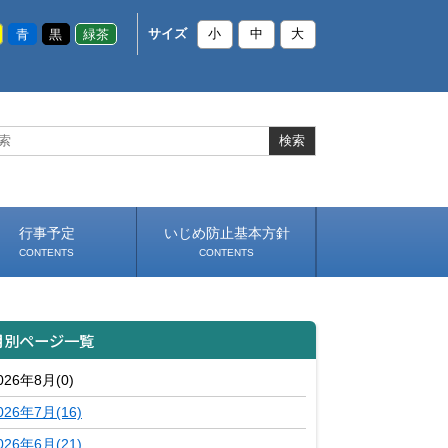
青
黒
緑茶
サイズ
小
中
大
行事予定
いじめ防止基本方針
CONTENTS
CONTENTS
月別ページ一覧
026年8月(0)
026年7月(16)
026年6月(21)