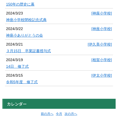
150年の歴史に幕
2024/3/23
[神座小学校]
神座小学校閉校記念式典
2024/3/22
[神座小学校]
神座小ありがとうの会
2024/3/21
[伊久美小学校]
３月15日 卒業証書授与式
2024/3/19
[相賀小学校]
14日 修了式
2024/3/15
[伊太小学校]
令和5年度 修了式
カレンダー
前の月へ
今月
次の月へ