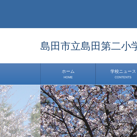
島田市立島田第二小
ホーム
学校ニュース
HOME
CONTENTS
学校から
安心・安全
1年生
2年生
3年生
4年生
5年生
6年生
事務・保健室から
児童会・部活から
研修
小中連携事業
その他