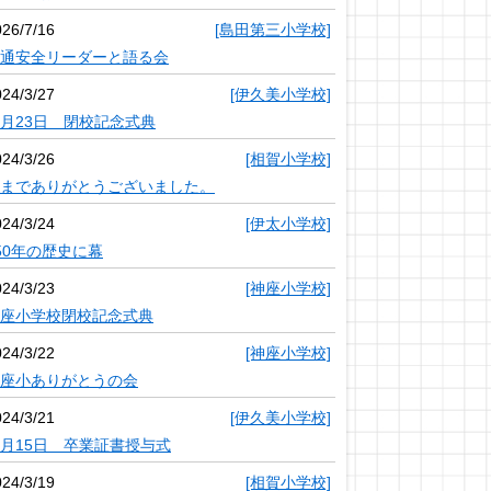
026/7/16
[島田第三小学校]
通安全リーダーと語る会
024/3/27
[伊久美小学校]
月23日 閉校記念式典
024/3/26
[相賀小学校]
までありがとうございました。
024/3/24
[伊太小学校]
50年の歴史に幕
024/3/23
[神座小学校]
座小学校閉校記念式典
024/3/22
[神座小学校]
座小ありがとうの会
024/3/21
[伊久美小学校]
月15日 卒業証書授与式
024/3/19
[相賀小学校]