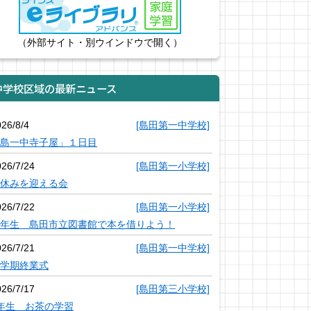
（外部サイト・別ウインドウで開く）
中学校区域の最新ニュース
26/8/4
[島田第一中学校]
島一中寺子屋」１日目
026/7/24
[島田第一小学校]
休みを迎える会
026/7/22
[島田第一小学校]
年生 島田市立図書館で本を借りよう！
026/7/21
[島田第一中学校]
学期終業式
026/7/17
[島田第三小学校]
年生 お茶の学習