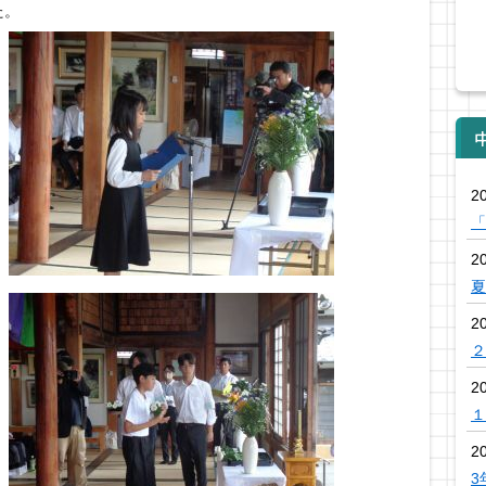
た。
20
「
2
夏
2
２
2
１
2
3