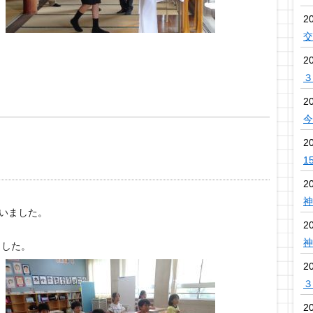
2
交
2
３
2
今
2
1
2
神
行いました。
2
。
神
ました。
2
３
2