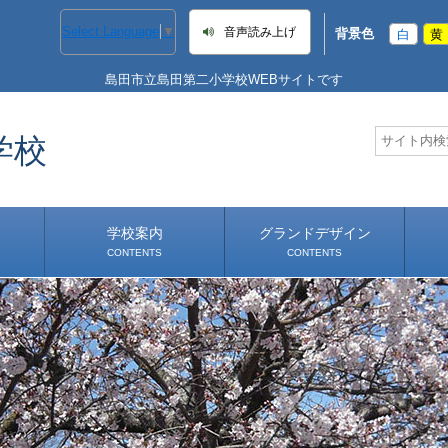
Select Language
▼
音声読み上げ
背景色
白
黄
島田市立島田第二小学校WEBサイトです
学校
学校案内
グランドデザイン
CONTENTS
CONTENTS
学校長あいさつ
学校へのアクセス