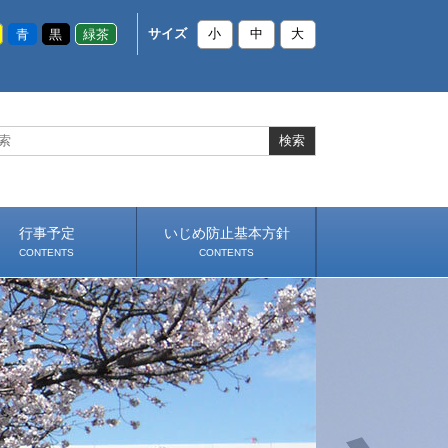
青
黒
緑茶
サイズ
小
中
大
行事予定
いじめ防止基本方針
CONTENTS
CONTENTS