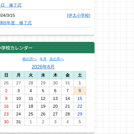
4日 修了式
024/3/15
[伊太小学校]
和5年度 修了式
小学校カレンダー
前の月へ
今月
次の月へ
2026年8月
日
月
火
水
木
金
土
26
27
28
29
30
31
1
2
3
4
5
6
7
8
9
10
11
12
13
14
15
16
17
18
19
20
21
22
23
24
25
26
27
28
29
30
31
1
2
3
4
5