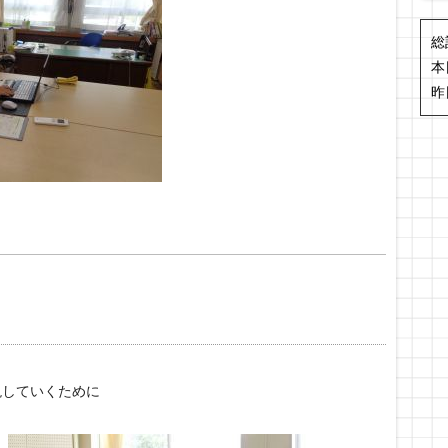
総
本
昨
現していくために