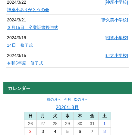
2024/3/22
[神座小学校]
神座小ありがとうの会
2024/3/21
[伊久美小学校]
３月15日 卒業証書授与式
2024/3/19
[相賀小学校]
14日 修了式
2024/3/15
[伊太小学校]
令和5年度 修了式
カレンダー
前の月へ
今月
次の月へ
2026年8月
日
月
火
水
木
金
土
26
27
28
29
30
31
1
2
3
4
5
6
7
8