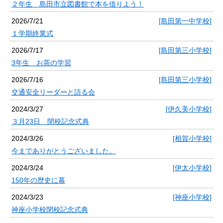
２年生 島田市立図書館で本を借りよう！
2026/7/21
[島田第一中学校]
１学期終業式
2026/7/17
[島田第三小学校]
3年生 お茶の学習
2026/7/16
[島田第三小学校]
交通安全リーダーと語る会
2024/3/27
[伊久美小学校]
３月23日 閉校記念式典
2024/3/26
[相賀小学校]
今までありがとうございました。
2024/3/24
[伊太小学校]
150年の歴史に幕
2024/3/23
[神座小学校]
神座小学校閉校記念式典