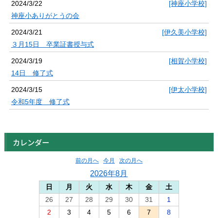
2024/3/22
[神座小学校]
神座小ありがとうの会
2024/3/21
[伊久美小学校]
３月15日 卒業証書授与式
2024/3/19
[相賀小学校]
14日 修了式
2024/3/15
[伊太小学校]
令和5年度 修了式
カレンダー
前の月へ
今月
次の月へ
2026年8月
日
月
火
水
木
金
土
26
27
28
29
30
31
1
2
3
4
5
6
7
8