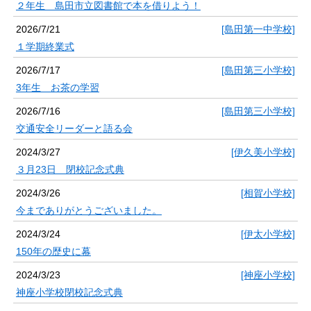
２年生 島田市立図書館で本を借りよう！
2026/7/21
[島田第一中学校]
１学期終業式
2026/7/17
[島田第三小学校]
3年生 お茶の学習
2026/7/16
[島田第三小学校]
交通安全リーダーと語る会
2024/3/27
[伊久美小学校]
３月23日 閉校記念式典
2024/3/26
[相賀小学校]
今までありがとうございました。
2024/3/24
[伊太小学校]
150年の歴史に幕
2024/3/23
[神座小学校]
神座小学校閉校記念式典