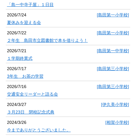
「島一中寺子屋」１日目
2026/7/24
[島田第一小学校]
夏休みを迎える会
2026/7/22
[島田第一小学校]
２年生 島田市立図書館で本を借りよう！
2026/7/21
[島田第一中学校]
１学期終業式
2026/7/17
[島田第三小学校]
3年生 お茶の学習
2026/7/16
[島田第三小学校]
交通安全リーダーと語る会
2024/3/27
[伊久美小学校]
３月23日 閉校記念式典
2024/3/26
[相賀小学校]
今までありがとうございました。