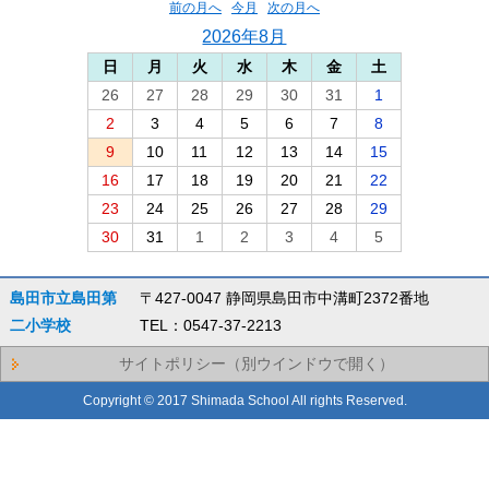
前の月へ
今月
次の月へ
2026年8月
日
月
火
水
木
金
土
26
27
28
29
30
31
1
2
3
4
5
6
7
8
9
10
11
12
13
14
15
16
17
18
19
20
21
22
23
24
25
26
27
28
29
30
31
1
2
3
4
5
島田市立島田第
〒427-0047 静岡県島田市中溝町2372番地
二小学校
TEL：0547-37-2213
サイトポリシー（別ウインドウで開く）
Copyright © 2017 Shimada School All rights Reserved.