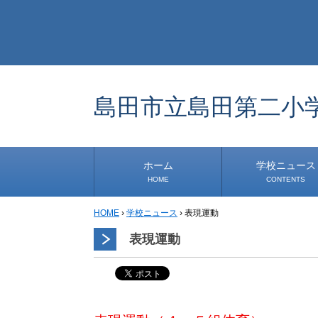
島田市立島田第二小
ホーム
学校ニュース
HOME
CONTENTS
HOME
›
学校ニュース
›
表現運動
学校から
安心・安全
1年生
2年生
3年生
4年生
5年生
6年生
事務・保健室から
児童会・部活から
研修
小中連携事業
その他
表現運動