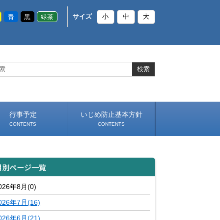
青
黒
緑茶
サイズ
小
中
大
行事予定
いじめ防止基本方針
CONTENTS
CONTENTS
月別ページ一覧
026年8月(0)
026年7月(16)
026年6月(21)