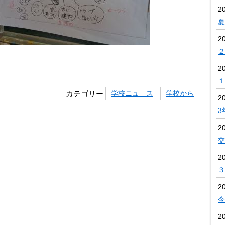
2
夏
2
２
2
１
カテゴリー
学校ニュ―ス
学校から
2
3
2
交
2
３
2
今
2