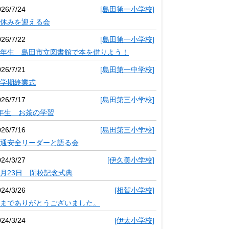
026/7/24
[島田第一小学校]
休みを迎える会
026/7/22
[島田第一小学校]
年生 島田市立図書館で本を借りよう！
026/7/21
[島田第一中学校]
学期終業式
026/7/17
[島田第三小学校]
年生 お茶の学習
026/7/16
[島田第三小学校]
通安全リーダーと語る会
024/3/27
[伊久美小学校]
月23日 閉校記念式典
024/3/26
[相賀小学校]
までありがとうございました。
024/3/24
[伊太小学校]