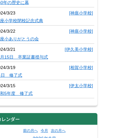
50年の歴史に幕
024/3/23
[神座小学校]
座小学校閉校記念式典
024/3/22
[神座小学校]
座小ありがとうの会
024/3/21
[伊久美小学校]
月15日 卒業証書授与式
024/3/19
[相賀小学校]
4日 修了式
024/3/15
[伊太小学校]
和5年度 修了式
カレンダー
前の月へ
今月
次の月へ