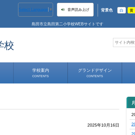
Select Language
▼
音声読み上げ
背景色
白
黄
島田市立島田第二小学校WEBサイトです
学校
学校案内
グランドデザイン
CONTENTS
CONTENTS
学校長あいさつ
学校へのアクセス
2
2
2025年10月16日
2