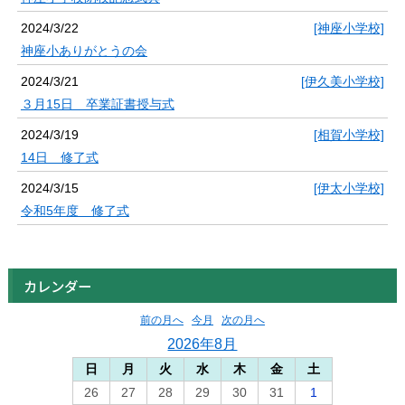
2024/3/22
[神座小学校]
神座小ありがとうの会
2024/3/21
[伊久美小学校]
３月15日 卒業証書授与式
2024/3/19
[相賀小学校]
14日 修了式
2024/3/15
[伊太小学校]
令和5年度 修了式
カレンダー
前の月へ
今月
次の月へ
2026年8月
日
月
火
水
木
金
土
26
27
28
29
30
31
1