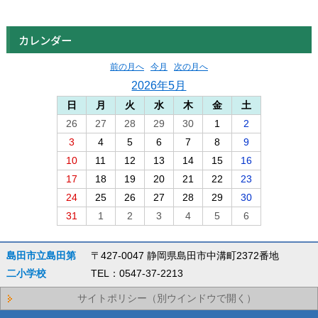
カレンダー
前の月へ
今月
次の月へ
2026年5月
日
月
火
水
木
金
土
26
27
28
29
30
1
2
3
4
5
6
7
8
9
10
11
12
13
14
15
16
17
18
19
20
21
22
23
24
25
26
27
28
29
30
31
1
2
3
4
5
6
島田市立島田第
〒427-0047 静岡県島田市中溝町2372番地
二小学校
TEL：0547-37-2213
サイトポリシー（別ウインドウで開く）