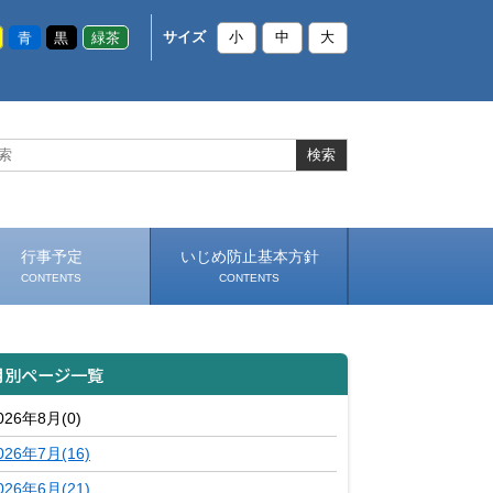
青
黒
緑茶
サイズ
小
中
大
行事予定
いじめ防止基本方針
CONTENTS
CONTENTS
月別ページ一覧
026年8月(0)
026年7月(16)
026年6月(21)