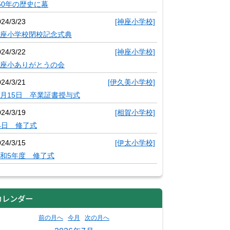
50年の歴史に幕
024/3/23
[神座小学校]
座小学校閉校記念式典
024/3/22
[神座小学校]
座小ありがとうの会
024/3/21
[伊久美小学校]
月15日 卒業証書授与式
024/3/19
[相賀小学校]
4日 修了式
024/3/15
[伊太小学校]
和5年度 修了式
カレンダー
前の月へ
今月
次の月へ