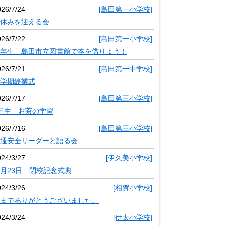
026/7/24
[島田第一小学校]
休みを迎える会
026/7/22
[島田第一小学校]
年生 島田市立図書館で本を借りよう！
026/7/21
[島田第一中学校]
学期終業式
026/7/17
[島田第三小学校]
年生 お茶の学習
026/7/16
[島田第三小学校]
通安全リーダーと語る会
024/3/27
[伊久美小学校]
月23日 閉校記念式典
024/3/26
[相賀小学校]
までありがとうございました。
024/3/24
[伊太小学校]