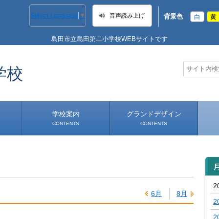
Select Language
▼
音声読み上げ
背景色
白
黄
島田市立島田第二小学校WEBサイトです
学校
学校案内
グランドデザイン
CONTENTS
CONTENTS
学校長あいさつ
学校へのアクセス
2
6月
8月
2
2