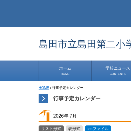
島田市立島田第二小
ホーム
学校ニュース
HOME
CONTENTS
HOME
›
行事予定カレンダー
学校から
安心・安全
1年生
2年生
3年生
4年生
5年生
6年生
事務・保健室から
児童会・部活から
研修
小中連携事業
その他
行事予定カレンダー
2026年
7月
リスト形式
表形式
icsファイル