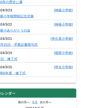
50年の歴史に幕
024/3/23
[神座小学校]
座小学校閉校記念式典
024/3/22
[神座小学校]
座小ありがとうの会
024/3/21
[伊久美小学校]
月15日 卒業証書授与式
024/3/19
[相賀小学校]
4日 修了式
024/3/15
[伊太小学校]
和5年度 修了式
カレンダー
前の月へ
今月
次の月へ