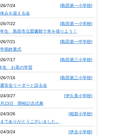
026/7/24
[島田第一小学校]
休みを迎える会
026/7/22
[島田第一小学校]
年生 島田市立図書館で本を借りよう！
026/7/21
[島田第一中学校]
学期終業式
026/7/17
[島田第三小学校]
年生 お茶の学習
026/7/16
[島田第三小学校]
通安全リーダーと語る会
024/3/27
[伊久美小学校]
月23日 閉校記念式典
024/3/26
[相賀小学校]
までありがとうございました。
024/3/24
[伊太小学校]