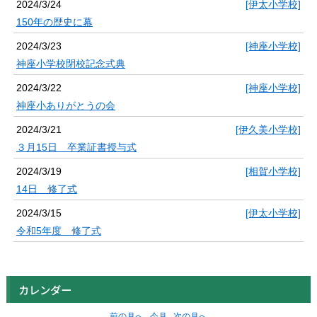
2024/3/24
[伊太小学校]
150年の歴史に幕
2024/3/23
[神座小学校]
神座小学校閉校記念式典
2024/3/22
[神座小学校]
神座小ありがとうの会
2024/3/21
[伊久美小学校]
３月15日 卒業証書授与式
2024/3/19
[相賀小学校]
14日 修了式
2024/3/15
[伊太小学校]
令和5年度 修了式
カレンダー
前の月へ
今月
次の月へ