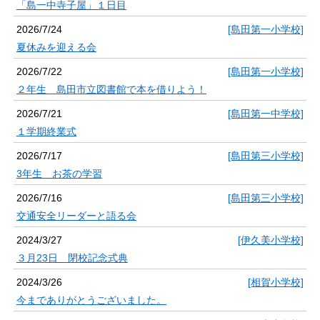
「島一中寺子屋」１日目
2026/7/24
[島田第一小学校]
夏休みを迎える会
2026/7/22
[島田第一小学校]
２年生 島田市立図書館で本を借りよう！
2026/7/21
[島田第一中学校]
１学期終業式
2026/7/17
[島田第三小学校]
3年生 お茶の学習
2026/7/16
[島田第三小学校]
交通安全リーダーと語る会
2024/3/27
[伊久美小学校]
３月23日 閉校記念式典
2024/3/26
[相賀小学校]
今までありがとうございました。