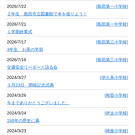
2026/7/22
[島田第一小学校]
２年生 島田市立図書館で本を借りよう！
2026/7/21
[島田第一中学校]
１学期終業式
2026/7/17
[島田第三小学校]
3年生 お茶の学習
2026/7/16
[島田第三小学校]
交通安全リーダーと語る会
2024/3/27
[伊久美小学校]
３月23日 閉校記念式典
2024/3/26
[相賀小学校]
今までありがとうございました。
2024/3/24
[伊太小学校]
150年の歴史に幕
2024/3/23
[神座小学校]