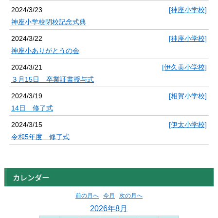
2024/3/23
[神座小学校]
神座小学校閉校記念式典
2024/3/22
[神座小学校]
神座小ありがとうの会
2024/3/21
[伊久美小学校]
３月15日 卒業証書授与式
2024/3/19
[相賀小学校]
14日 修了式
2024/3/15
[伊太小学校]
令和5年度 修了式
カレンダー
前の月へ
今月
次の月へ
2026年8月