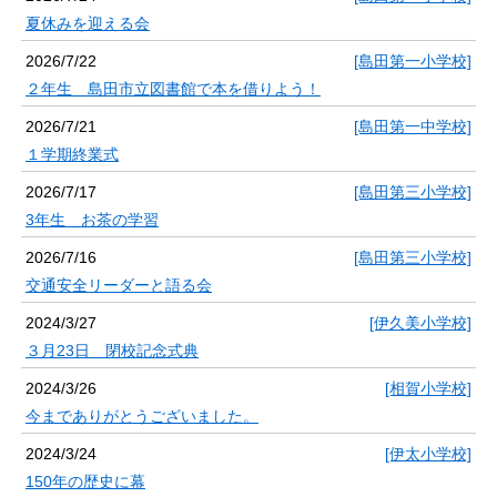
夏休みを迎える会
2026/7/22
[島田第一小学校]
２年生 島田市立図書館で本を借りよう！
2026/7/21
[島田第一中学校]
１学期終業式
2026/7/17
[島田第三小学校]
3年生 お茶の学習
2026/7/16
[島田第三小学校]
交通安全リーダーと語る会
2024/3/27
[伊久美小学校]
３月23日 閉校記念式典
2024/3/26
[相賀小学校]
今までありがとうございました。
2024/3/24
[伊太小学校]
150年の歴史に幕