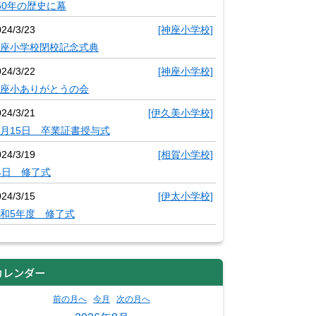
50年の歴史に幕
024/3/23
[神座小学校]
座小学校閉校記念式典
024/3/22
[神座小学校]
座小ありがとうの会
024/3/21
[伊久美小学校]
月15日 卒業証書授与式
024/3/19
[相賀小学校]
4日 修了式
024/3/15
[伊太小学校]
和5年度 修了式
カレンダー
前の月へ
今月
次の月へ