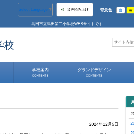
Select Language
▼
音声読み上げ
背景色
白
黄
島田市立島田第二小学校WEBサイトです
学校
学校案内
グランドデザイン
CONTENTS
CONTENTS
学校長あいさつ
学校へのアクセス
2
2
2024年12月5日
2