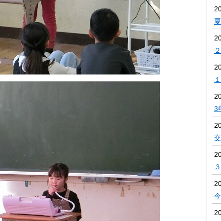
2
夏
2
２
2
１
2
3
2
交
2
３
2
今
2