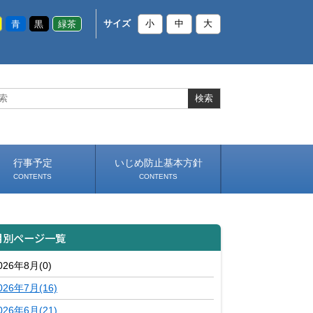
青
黒
緑茶
サイズ
小
中
大
行事予定
いじめ防止基本方針
CONTENTS
CONTENTS
月別ページ一覧
026年8月(0)
026年7月(16)
026年6月(21)