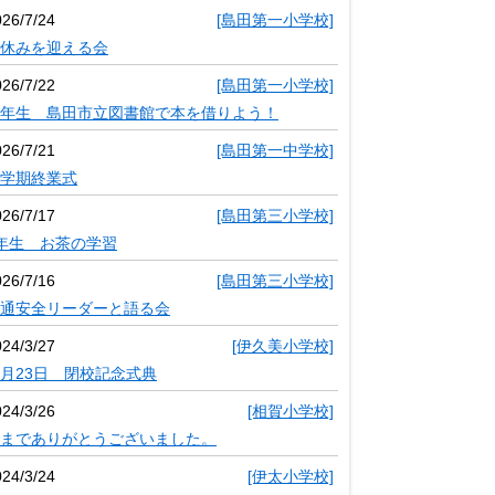
026/7/24
[島田第一小学校]
休みを迎える会
026/7/22
[島田第一小学校]
年生 島田市立図書館で本を借りよう！
026/7/21
[島田第一中学校]
学期終業式
026/7/17
[島田第三小学校]
年生 お茶の学習
026/7/16
[島田第三小学校]
通安全リーダーと語る会
024/3/27
[伊久美小学校]
月23日 閉校記念式典
024/3/26
[相賀小学校]
までありがとうございました。
024/3/24
[伊太小学校]