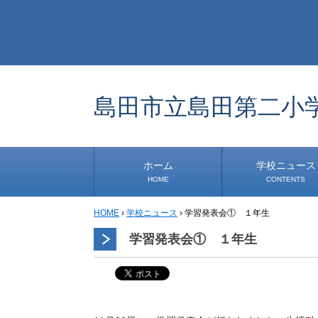
島田市立島田第二小
ホーム
学校ニュース
HOME
CONTENTS
HOME
›
学校ニュース
›
学習発表会① １年生
学校から
安心・安全
1年生
2年生
3年生
4年生
5年生
6年生
事務・保健室から
児童会・部活から
研修
小中連携事業
その他
学習発表会① １年生