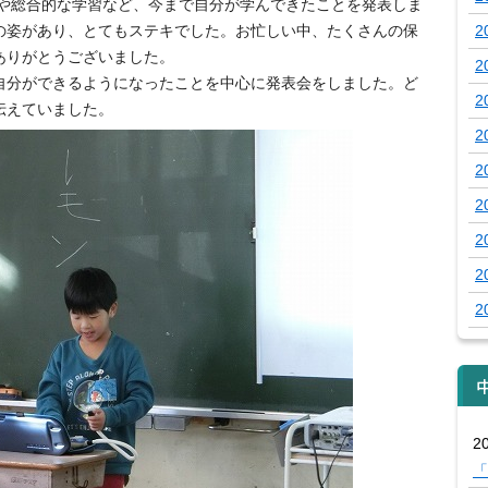
科や総合的な学習など、今まで自分が学んできたことを発表しま
の姿があり、とてもステキでした。お忙しい中、たくさんの保
2
ありがとうございました。
2
自分ができるようになったことを中心に発表会をしました。ど
2
伝えていました。
2
2
2
2
2
2
20
「