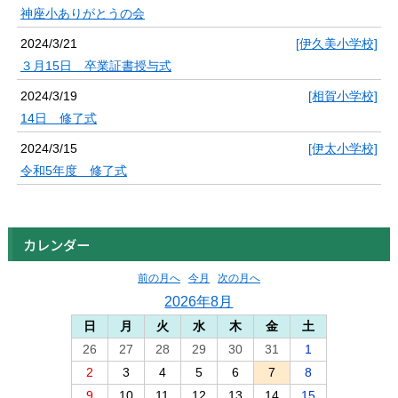
神座小ありがとうの会
2024/3/21
[伊久美小学校]
３月15日 卒業証書授与式
2024/3/19
[相賀小学校]
14日 修了式
2024/3/15
[伊太小学校]
令和5年度 修了式
カレンダー
前の月へ
今月
次の月へ
2026年8月
日
月
火
水
木
金
土
26
27
28
29
30
31
1
2
3
4
5
6
7
8
9
10
11
12
13
14
15