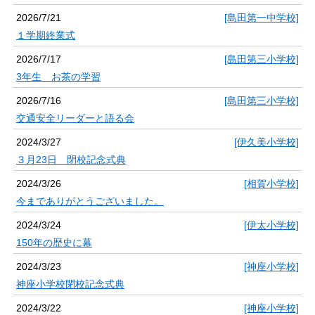
2026/7/21
[島田第一中学校]
１学期終業式
2026/7/17
[島田第三小学校]
3年生 お茶の学習
2026/7/16
[島田第三小学校]
交通安全リーダーと語る会
2024/3/27
[伊久美小学校]
３月23日 閉校記念式典
2024/3/26
[相賀小学校]
今までありがとうございました。
2024/3/24
[伊太小学校]
150年の歴史に幕
2024/3/23
[神座小学校]
神座小学校閉校記念式典
2024/3/22
[神座小学校]