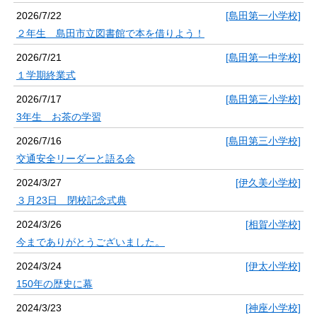
2026/7/22
[島田第一小学校]
２年生 島田市立図書館で本を借りよう！
2026/7/21
[島田第一中学校]
１学期終業式
2026/7/17
[島田第三小学校]
3年生 お茶の学習
2026/7/16
[島田第三小学校]
交通安全リーダーと語る会
2024/3/27
[伊久美小学校]
３月23日 閉校記念式典
2024/3/26
[相賀小学校]
今までありがとうございました。
2024/3/24
[伊太小学校]
150年の歴史に幕
2024/3/23
[神座小学校]