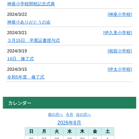
神座小学校閉校記念式典
2024/3/22
[神座小学校]
神座小ありがとうの会
2024/3/21
[伊久美小学校]
３月15日 卒業証書授与式
2024/3/19
[相賀小学校]
14日 修了式
2024/3/15
[伊太小学校]
令和5年度 修了式
カレンダー
前の月へ
今月
次の月へ
2026年8月
日
月
火
水
木
金
土