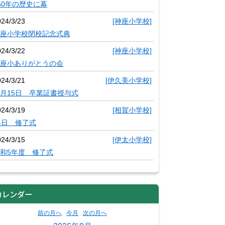
50年の歴史に幕
024/3/23
[神座小学校]
座小学校閉校記念式典
024/3/22
[神座小学校]
座小ありがとうの会
024/3/21
[伊久美小学校]
月15日 卒業証書授与式
024/3/19
[相賀小学校]
4日 修了式
024/3/15
[伊太小学校]
和5年度 修了式
カレンダー
前の月へ
今月
次の月へ