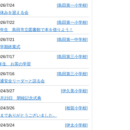
026/7/24
[島田第一小学校]
休みを迎える会
026/7/22
[島田第一小学校]
年生 島田市立図書館で本を借りよう！
026/7/21
[島田第一中学校]
学期終業式
026/7/17
[島田第三小学校]
年生 お茶の学習
026/7/16
[島田第三小学校]
通安全リーダーと語る会
024/3/27
[伊久美小学校]
月23日 閉校記念式典
024/3/26
[相賀小学校]
までありがとうございました。
024/3/24
[伊太小学校]