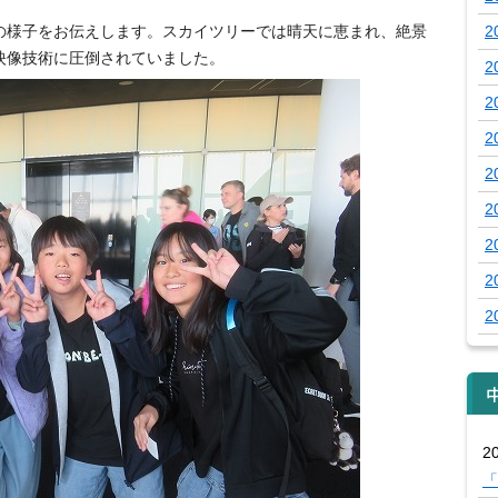
の様子をお伝えします。スカイツリーでは晴天に恵まれ、絶景
2
映像技術に圧倒されていました。
2
2
2
2
2
2
2
2
20
「