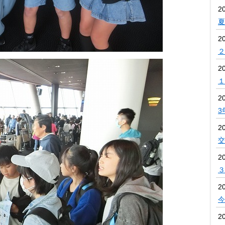
2
夏
2
２
2
１
2
3
2
交
2
３
2
今
2