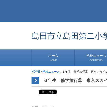
島田市立島田第二小
ホーム
学校ニュース
HOME
CONTENTS
HOME
›
学校ニュース
›
６年生 修学旅行② 東京スカイ
学校から
安心・安全
1年生
2年生
3年生
4年生
5年生
6年生
事務・保健室から
児童会・部活から
研修
小中連携事業
その他
６年生 修学旅行② 東京スカ