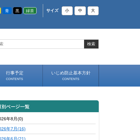
青
黒
緑茶
サイズ
小
中
大
行事予定
いじめ防止基本方針
CONTENTS
CONTENTS
月別ページ一覧
026年8月(0)
026年7月(16)
026年6月(21)