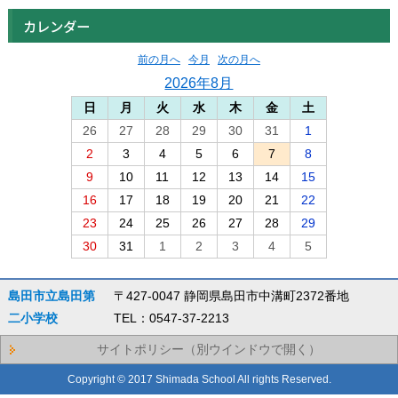
カレンダー
前の月へ
今月
次の月へ
2026年8月
日
月
火
水
木
金
土
26
27
28
29
30
31
1
2
3
4
5
6
7
8
9
10
11
12
13
14
15
16
17
18
19
20
21
22
23
24
25
26
27
28
29
30
31
1
2
3
4
5
島田市立島田第
〒427-0047 静岡県島田市中溝町2372番地
二小学校
TEL：0547-37-2213
サイトポリシー（別ウインドウで開く）
Copyright © 2017 Shimada School All rights Reserved.