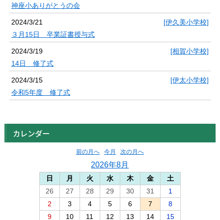
神座小ありがとうの会
2024/3/21
[伊久美小学校]
３月15日 卒業証書授与式
2024/3/19
[相賀小学校]
14日 修了式
2024/3/15
[伊太小学校]
令和5年度 修了式
カレンダー
前の月へ
今月
次の月へ
2026年8月
日
月
火
水
木
金
土
26
27
28
29
30
31
1
2
3
4
5
6
7
8
9
10
11
12
13
14
15