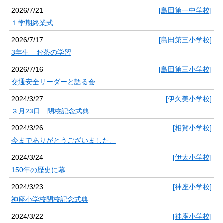
2026/7/21
[島田第一中学校]
１学期終業式
2026/7/17
[島田第三小学校]
3年生 お茶の学習
2026/7/16
[島田第三小学校]
交通安全リーダーと語る会
2024/3/27
[伊久美小学校]
３月23日 閉校記念式典
2024/3/26
[相賀小学校]
今までありがとうございました。
2024/3/24
[伊太小学校]
150年の歴史に幕
2024/3/23
[神座小学校]
神座小学校閉校記念式典
2024/3/22
[神座小学校]