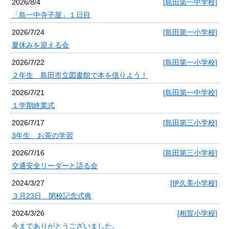
2026/8/4
[島田第一中学校]
「島一中寺子屋」１日目
2026/7/24
[島田第一小学校]
夏休みを迎える会
2026/7/22
[島田第一小学校]
２年生 島田市立図書館で本を借りよう！
2026/7/21
[島田第一中学校]
１学期終業式
2026/7/17
[島田第三小学校]
3年生 お茶の学習
2026/7/16
[島田第三小学校]
交通安全リーダーと語る会
2024/3/27
[伊久美小学校]
３月23日 閉校記念式典
2024/3/26
[相賀小学校]
今までありがとうございました。