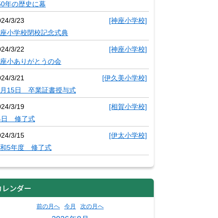
50年の歴史に幕
024/3/23
[神座小学校]
座小学校閉校記念式典
024/3/22
[神座小学校]
座小ありがとうの会
024/3/21
[伊久美小学校]
月15日 卒業証書授与式
024/3/19
[相賀小学校]
4日 修了式
024/3/15
[伊太小学校]
和5年度 修了式
カレンダー
前の月へ
今月
次の月へ