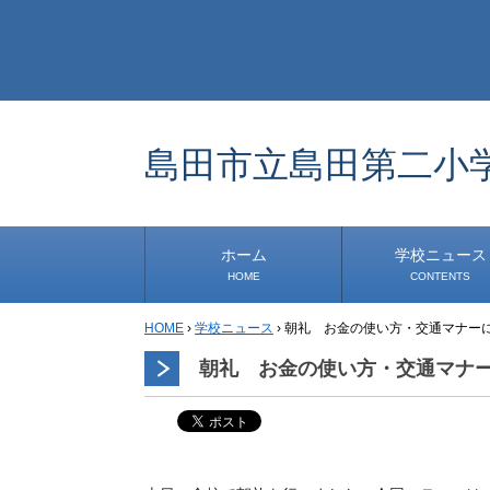
島田市立島田第二小
ホーム
学校ニュース
HOME
CONTENTS
HOME
›
学校ニュース
›
朝礼 お金の使い方・交通マナー
学校から
安心・安全
1年生
2年生
3年生
4年生
5年生
6年生
事務・保健室から
児童会・部活から
研修
小中連携事業
その他
朝礼 お金の使い方・交通マナ