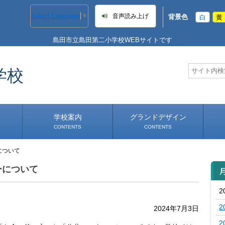
Select Language
▼
音声読み上げ
背景色
白
黄
島田市立島田第二小学校WEBサイトです
学校
学校案内
グランドデザイン
CONTENTS
CONTENTS
について
学校長あいさつ
学校へのアクセス
ーについて
2
2
2024年7月3日
2