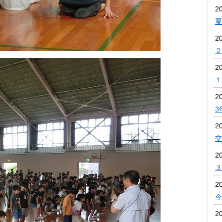
2
夏
2
２
2
１
2
3
2
交
2
３
2
今
2