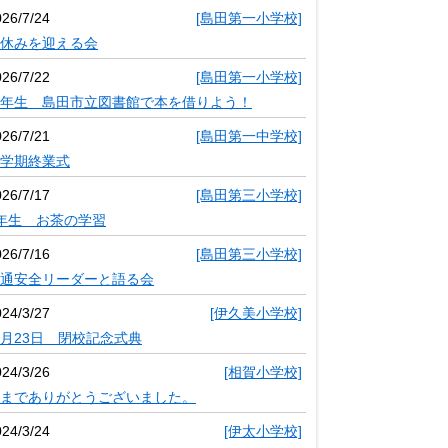
026/7/24
[島田第一小学校]
休みを迎える会
026/7/22
[島田第一小学校]
年生 島田市立図書館で本を借りよう！
026/7/21
[島田第一中学校]
学期終業式
026/7/17
[島田第三小学校]
年生 お茶の学習
026/7/16
[島田第三小学校]
通安全リーダーと語る会
024/3/27
[伊久美小学校]
月23日 閉校記念式典
024/3/26
[相賀小学校]
までありがとうございました。
024/3/24
[伊太小学校]