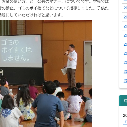
「お金の使い方」と「公共のマナー」についてです。学校では
行の禁止、ゴミのポイ捨てなどについて指導しました。子供た
2
話題にしていただければと思います。
2
2
2
2
2
2
2
2
20
「