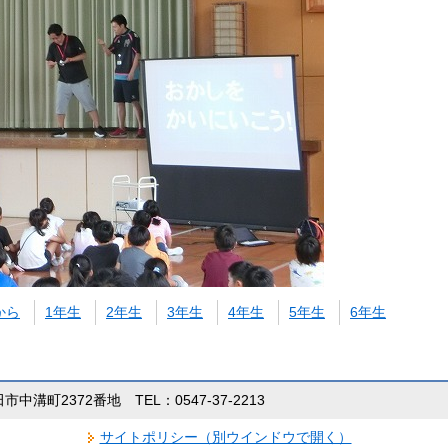
から
1年生
2年生
3年生
4年生
5年生
6年生
田市中溝町2372番地 TEL：0547-37-2213
サイトポリシー（別ウインドウで開く）