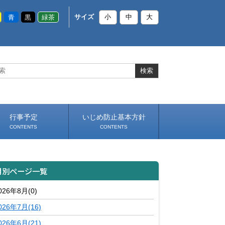
青
黒
緑茶
サイズ
小
中
大
行事予定
いじめ防止基本方針
CONTENTS
CONTENTS
月別ページ一覧
026年8月(0)
026年7月(16)
026年6月(21)