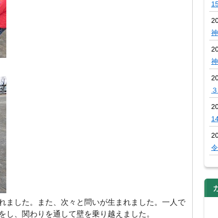
1
2
神
2
神
2
３
2
1
2
令
れました。また、次々と問いが生まれました。一人で
をし、関わりを通して壁を乗り越えました。