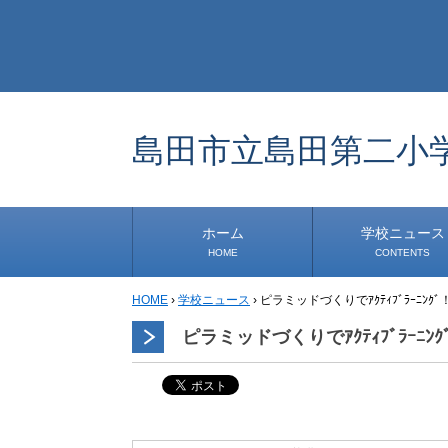
島田市立島田第二小
ホーム
学校ニュース
HOME
CONTENTS
HOME
›
学校ニュース
›
ピラミッドづくりでｱｸﾃｨﾌﾞﾗｰﾆﾝｸﾞ
学校から
安心・安全
1年生
2年生
3年生
4年生
5年生
6年生
事務・保健室から
児童会・部活から
研修
小中連携事業
その他
ピラミッドづくりでｱｸﾃｨﾌﾞﾗｰﾆﾝｸ