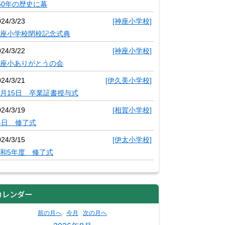
50年の歴史に幕
024/3/23
[神座小学校]
座小学校閉校記念式典
024/3/22
[神座小学校]
座小ありがとうの会
024/3/21
[伊久美小学校]
月15日 卒業証書授与式
024/3/19
[相賀小学校]
4日 修了式
024/3/15
[伊太小学校]
和5年度 修了式
カレンダー
前の月へ
今月
次の月へ