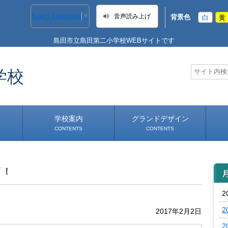
Select Language
▼
音声読み上げ
背景色
白
黄
島田市立島田第二小学校WEBサイトです
学校
学校案内
グランドデザイン
CONTENTS
CONTENTS
！
学校長あいさつ
学校へのアクセス
ﾞ！
2
2
2017年2月2日
2