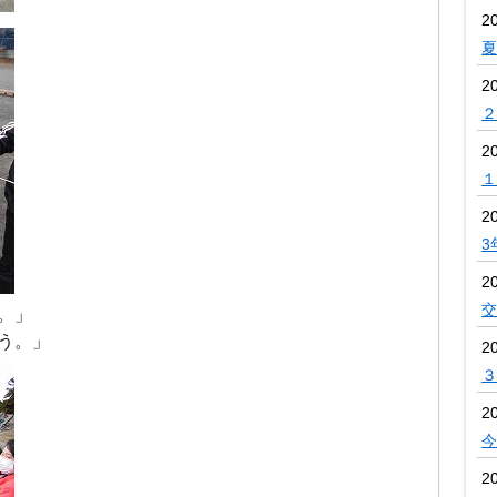
2
夏
2
２
2
１
2
3
2
交
。」
う。」
2
３
2
今
2