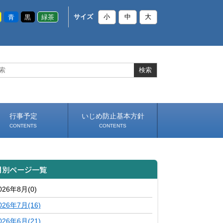
青
黒
緑茶
サイズ
小
中
大
行事予定
いじめ防止基本方針
CONTENTS
CONTENTS
月別ページ一覧
026年8月(0)
026年7月(16)
026年6月(21)