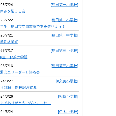
026/7/24
[島田第一小学校]
休みを迎える会
026/7/22
[島田第一小学校]
年生 島田市立図書館で本を借りよう！
026/7/21
[島田第一中学校]
学期終業式
026/7/17
[島田第三小学校]
年生 お茶の学習
026/7/16
[島田第三小学校]
通安全リーダーと語る会
024/3/27
[伊久美小学校]
月23日 閉校記念式典
024/3/26
[相賀小学校]
までありがとうございました。
024/3/24
[伊太小学校]