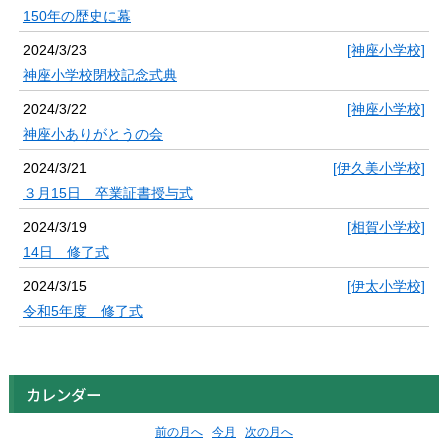
150年の歴史に幕
2024/3/23
[神座小学校]
神座小学校閉校記念式典
2024/3/22
[神座小学校]
神座小ありがとうの会
2024/3/21
[伊久美小学校]
３月15日 卒業証書授与式
2024/3/19
[相賀小学校]
14日 修了式
2024/3/15
[伊太小学校]
令和5年度 修了式
カレンダー
前の月へ
今月
次の月へ