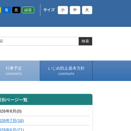
青
黒
緑茶
サイズ
小
中
大
行事予定
いじめ防止基本方針
CONTENTS
CONTENTS
月別ページ一覧
026年8月(0)
026年7月(16)
026年6月(21)