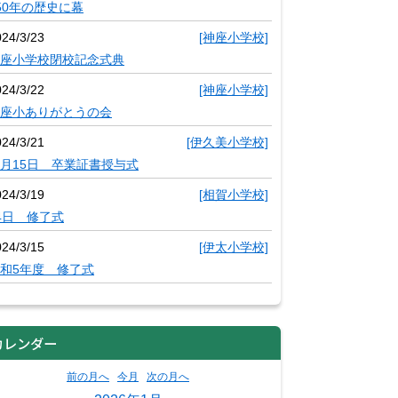
50年の歴史に幕
024/3/23
[神座小学校]
座小学校閉校記念式典
024/3/22
[神座小学校]
座小ありがとうの会
024/3/21
[伊久美小学校]
月15日 卒業証書授与式
024/3/19
[相賀小学校]
4日 修了式
024/3/15
[伊太小学校]
和5年度 修了式
カレンダー
前の月へ
今月
次の月へ