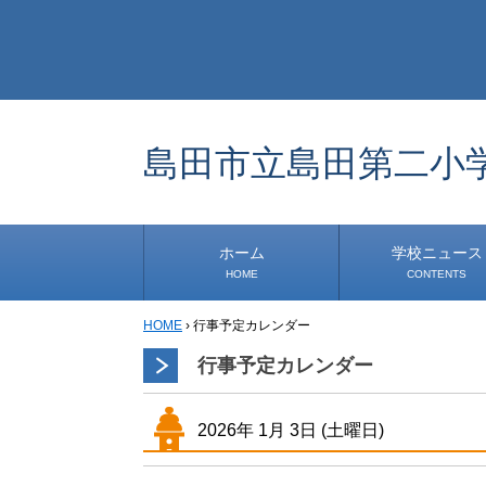
島田市立島田第二小
ホーム
学校ニュース
HOME
CONTENTS
HOME
›
行事予定カレンダー
学校から
安心・安全
1年生
2年生
3年生
4年生
5年生
6年生
事務・保健室から
児童会・部活から
研修
小中連携事業
その他
行事予定カレンダー
2026年
1月
3日
(土
曜日
)