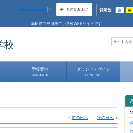
Select Language
▼
音声読み上げ
背景色
白
黄
島田市立島田第二小学校WEBサイトです
学校
学校案内
グランドデザイン
CONTENTS
CONTENTS
学校長あいさつ
学校へのアクセス
2
前の日へ
次の日へ
2
2