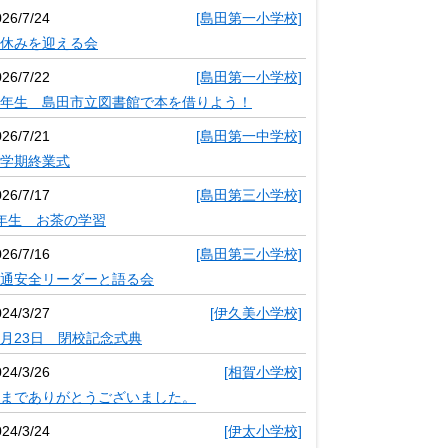
026/7/24
[島田第一小学校]
休みを迎える会
026/7/22
[島田第一小学校]
年生 島田市立図書館で本を借りよう！
026/7/21
[島田第一中学校]
学期終業式
026/7/17
[島田第三小学校]
年生 お茶の学習
026/7/16
[島田第三小学校]
通安全リーダーと語る会
024/3/27
[伊久美小学校]
月23日 閉校記念式典
024/3/26
[相賀小学校]
までありがとうございました。
024/3/24
[伊太小学校]