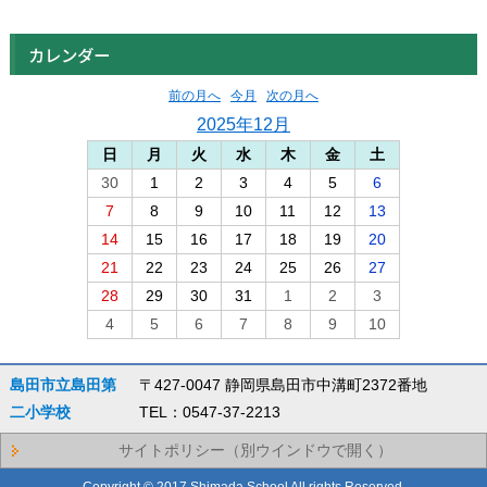
カレンダー
前の月へ
今月
次の月へ
2025年12月
日
月
火
水
木
金
土
30
1
2
3
4
5
6
7
8
9
10
11
12
13
14
15
16
17
18
19
20
21
22
23
24
25
26
27
28
29
30
31
1
2
3
4
5
6
7
8
9
10
島田市立島田第
〒427-0047 静岡県島田市中溝町2372番地
二小学校
TEL：0547-37-2213
サイトポリシー（別ウインドウで開く）
Copyright © 2017 Shimada School All rights Reserved.